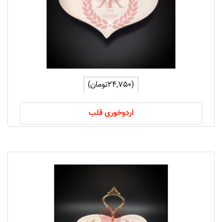
(24,750تومان)
اردوخوری قلب