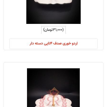
(31,000تومان)
اردو خوری صدف 4تایی دسته دار