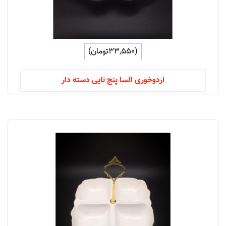
(33,550تومان)
اردوخوری السا پنج تایی دسته دار