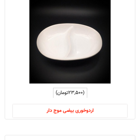
(23,500تومان)
اردوخوری بیضی موج دار