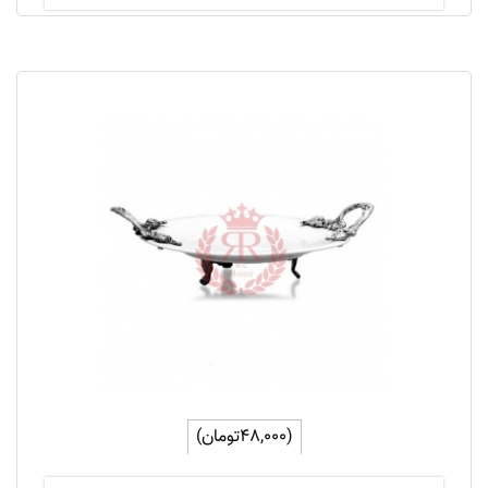
(48,000تومان)