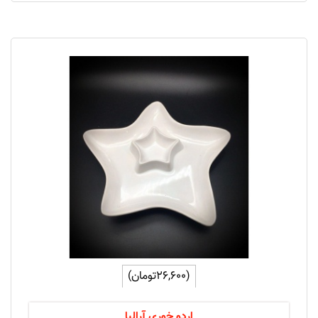
(26,600تومان)
اردو خوری آرالیا