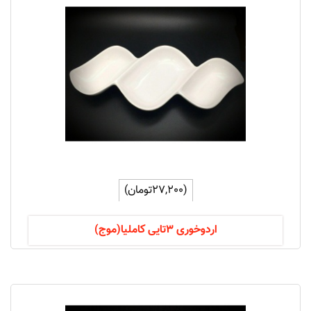
(27,200تومان)
اردوخوری 3تایی کاملیا(موج)