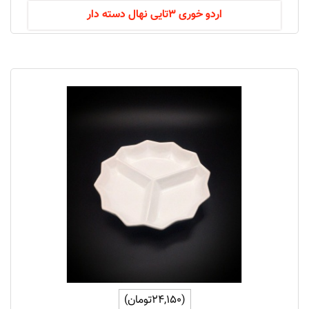
اردو خوری 3تایی نهال دسته دار
(24,150تومان)